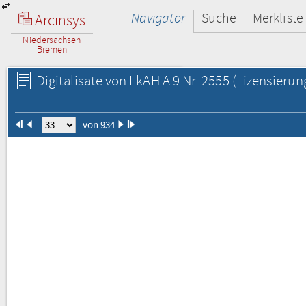
Navigator
Suche
Merkliste
Arcinsys
Niedersachsen
Bremen
Digitalisate von LkAH A 9 Nr. 2555
(Lizensierun
von 934