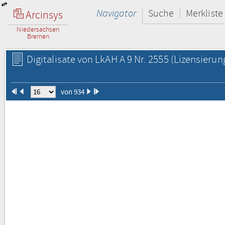
Navigator
Suche
Merkliste
Arcinsys
Niedersachsen
Bremen
Digitalisate von LkAH A 9 Nr. 2555
(Lizensierun
von 934