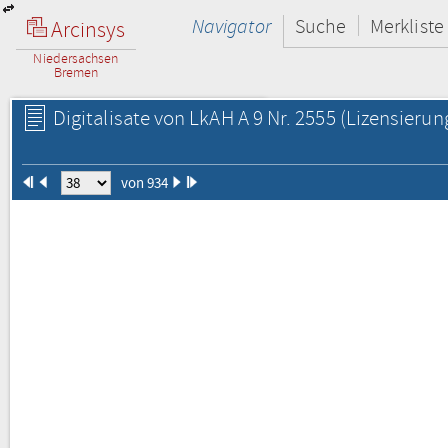
Navigator
Suche
Merkliste
Arcinsys
Niedersachsen
Bremen
Digitalisate von LkAH A 9 Nr. 2555
(Lizensierun
von 934