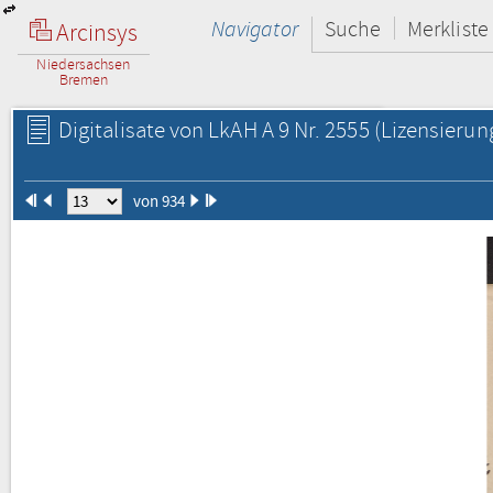
Navigator
Suche
Merkliste
Arcinsys
Niedersachsen
Bremen
Digitalisate von LkAH A 9 Nr. 2555
(Lizensierun
von 934