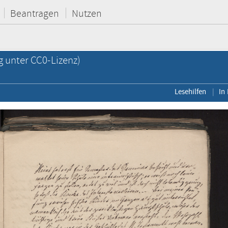
Beantragen
Nutzen
g unter CC0-Lizenz)
Lesehilfen
In