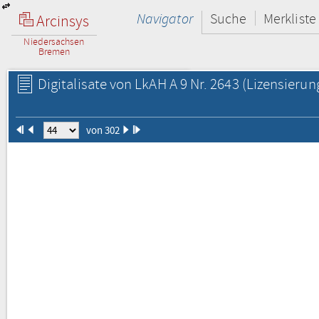
Navigator
Suche
Merkliste
Arcinsys
Niedersachsen
Bremen
Digitalisate von LkAH A 9 Nr. 2643
(Lizensierun
von 302