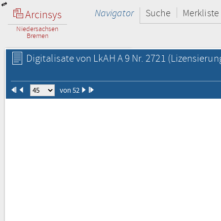
Navigator
Suche
Merkliste
Arcinsys
Niedersachsen
Bremen
Digitalisate von LkAH A 9 Nr. 2721
(Lizensierun
von 52