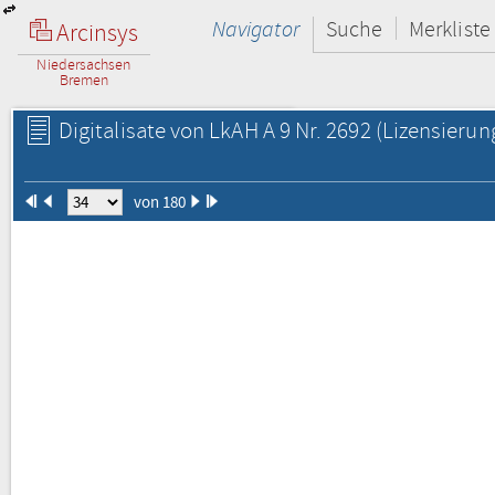
Navigator
Suche
Merkliste
Arcinsys
Niedersachsen
Bremen
Digitalisate von LkAH A 9 Nr. 2692
(Lizensierun
von 180