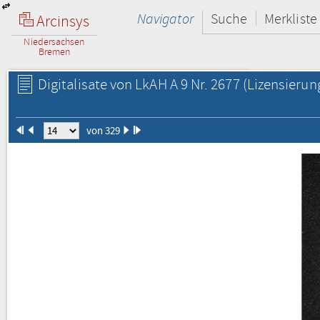
Navigator
Suche
Merkliste
Arcinsys
Niedersachsen
Bremen
Digitalisate von LkAH A 9 Nr. 2677
(Lizensierun
von 329