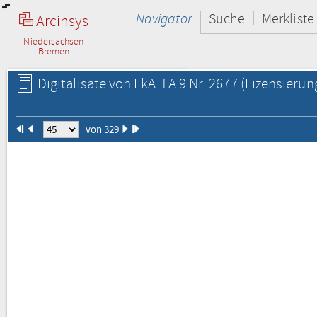
Navigator
Suche
Merkliste
Arcinsys
Niedersachsen
Bremen
Digitalisate von LkAH A 9 Nr. 2677
(Lizensierun
von 329