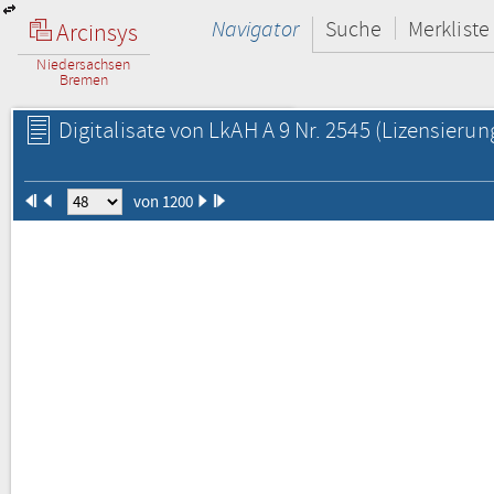
Navigator
Suche
Merkliste
Arcinsys
Niedersachsen
Bremen
Digitalisate von LkAH A 9 Nr. 2545
(Lizensierun
von 1200