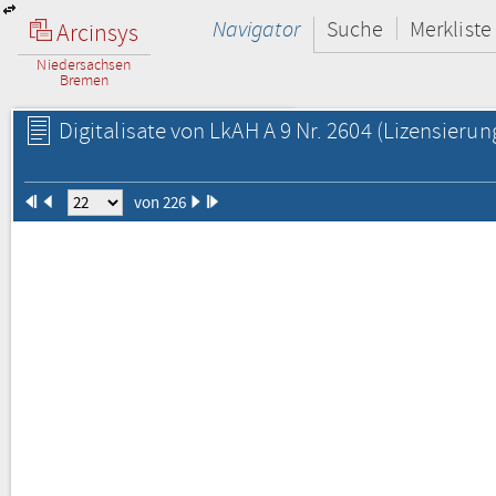
Navigator
Suche
Merkliste
Arcinsys
Niedersachsen
Bremen
Digitalisate von LkAH A 9 Nr. 2604
(Lizensierun
von 226