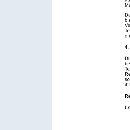
Ma
Da
bl
Ve
Te
oh
4.
Di
be
Te
Re
so
ih
Re
Es