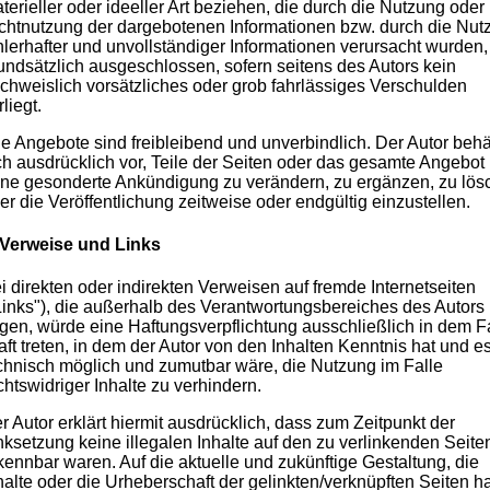
terieller oder ideeller Art beziehen, die durch die Nutzung oder
chtnutzung der dargebotenen Informationen bzw. durch die Nut
hlerhafter und unvollständiger Informationen verursacht wurden,
undsätzlich ausgeschlossen, sofern seitens des Autors kein
chweislich vorsätzliches oder grob fahrlässiges Verschulden
rliegt.
le Angebote sind freibleibend und unverbindlich. Der Autor behä
ch ausdrücklich vor, Teile der Seiten oder das gesamte Angebot
ne gesonderte Ankündigung zu verändern, zu ergänzen, zu lös
er die Veröffentlichung zeitweise oder endgültig einzustellen.
 Verweise und Links
i direkten oder indirekten Verweisen auf fremde Internetseiten
Links"), die außerhalb des Verantwortungsbereiches des Autors
egen, würde eine Haftungsverpflichtung ausschließlich in dem Fa
aft treten, in dem der Autor von den Inhalten Kenntnis hat und e
chnisch möglich und zumutbar wäre, die Nutzung im Falle
chtswidriger Inhalte zu verhindern.
r Autor erklärt hiermit ausdrücklich, dass zum Zeitpunkt der
nksetzung keine illegalen Inhalte auf den zu verlinkenden Seite
kennbar waren. Auf die aktuelle und zukünftige Gestaltung, die
halte oder die Urheberschaft der gelinkten/verknüpften Seiten ha