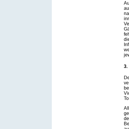
Au
au
na
in
Ve
Gä
fe
di
In
we
je
3.
De
ve
be
Vi
To
Al
ge
de
Be
au