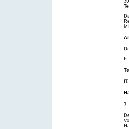
30
Te
Da
Re
Mi
An
Dr
E-
Te
IT
Ha
1.
De
Vo
Ha