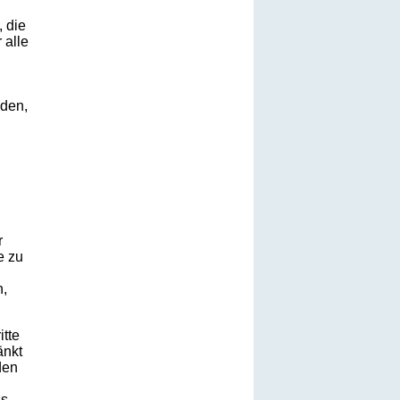
, die
 alle
äden,
r
e zu
n,
itte
änkt
den
ss