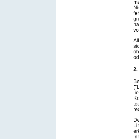
ma
Ni
fe
gr
na
vo
Al
si
oh
od
2.
Be
("
li
Kr
te
re
De
Li
er
In