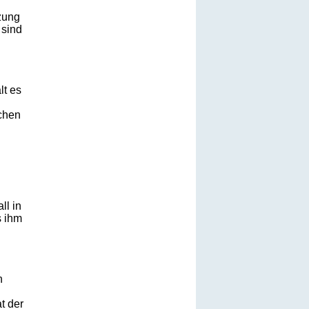
zung
 sind
lt es
chen
ll in
s ihm
n
t der