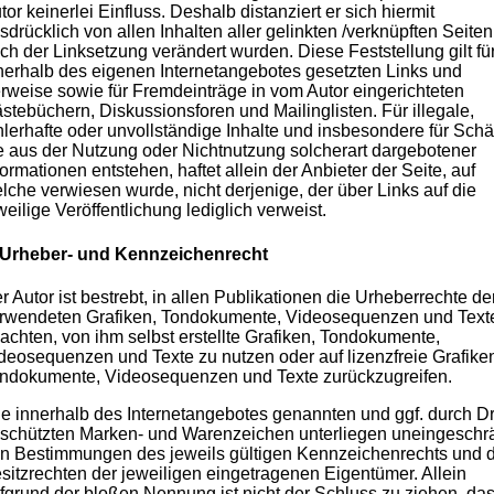
tor keinerlei Einfluss. Deshalb distanziert er sich hiermit
sdrücklich von allen Inhalten aller gelinkten /verknüpften Seiten
ch der Linksetzung verändert wurden. Diese Feststellung gilt für
nerhalb des eigenen Internetangebotes gesetzten Links und
rweise sowie für Fremdeinträge in vom Autor eingerichteten
stebüchern, Diskussionsforen und Mailinglisten. Für illegale,
hlerhafte oder unvollständige Inhalte und insbesondere für Sch
e aus der Nutzung oder Nichtnutzung solcherart dargebotener
formationen entstehen, haftet allein der Anbieter der Seite, auf
lche verwiesen wurde, nicht derjenige, der über Links auf die
weilige Veröffentlichung lediglich verweist.
 Urheber- und Kennzeichenrecht
r Autor ist bestrebt, in allen Publikationen die Urheberrechte de
rwendeten Grafiken, Tondokumente, Videosequenzen und Text
achten, von ihm selbst erstellte Grafiken, Tondokumente,
deosequenzen und Texte zu nutzen oder auf lizenzfreie Grafike
ndokumente, Videosequenzen und Texte zurückzugreifen.
le innerhalb des Internetangebotes genannten und ggf. durch Dr
schützten Marken- und Warenzeichen unterliegen uneingeschr
n Bestimmungen des jeweils gültigen Kennzeichenrechts und 
sitzrechten der jeweiligen eingetragenen Eigentümer. Allein
fgrund der bloßen Nennung ist nicht der Schluss zu ziehen, da