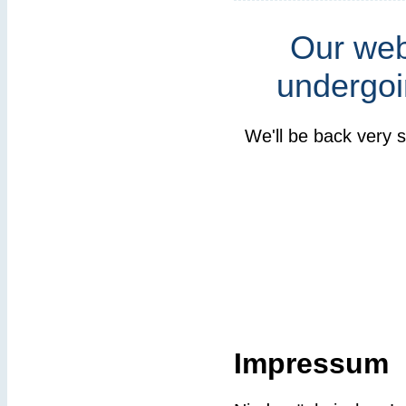
Our webs
undergoi
We'll be back very 
Impressum