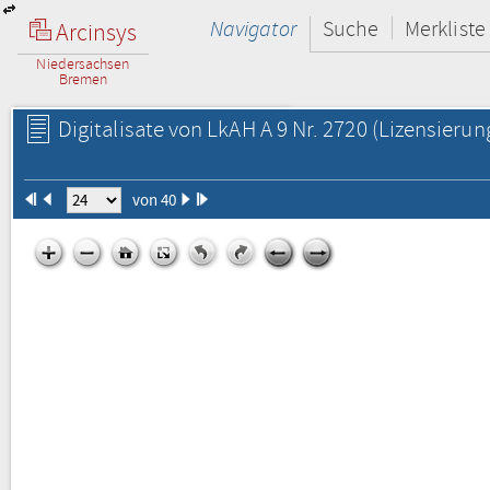
Navigator
Suche
Merkliste
Arcinsys
Niedersachsen
Bremen
Digitalisate von LkAH A 9 Nr. 2720
(Lizensierun
von 40