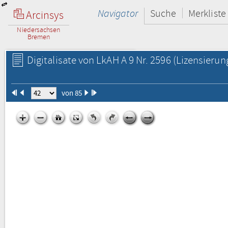
Navigator
Suche
Merkliste
Arcinsys
Niedersachsen
Bremen
Digitalisate von LkAH A 9 Nr. 2596
(Lizensierun
von 85