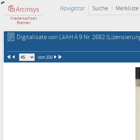
Navigator
Suche
Merkliste
Arcinsys
Niedersachsen
Bremen
Digitalisate von LkAH A 9 Nr. 2682
(Lizensierun
von 150