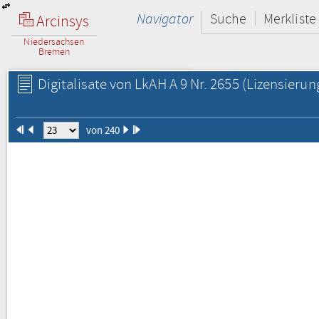
Navigator
Suche
Merkliste
Arcinsys
Niedersachsen
Bremen
Digitalisate von LkAH A 9 Nr. 2655
(Lizensierun
von 240