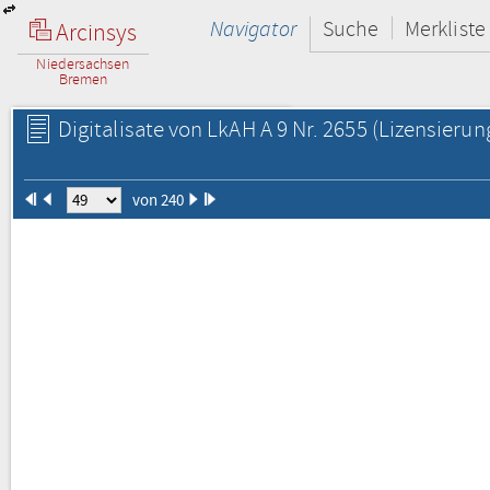
Navigator
Suche
Merkliste
Arcinsys
Niedersachsen
Bremen
Digitalisate von LkAH A 9 Nr. 2655
(Lizensierun
von 240