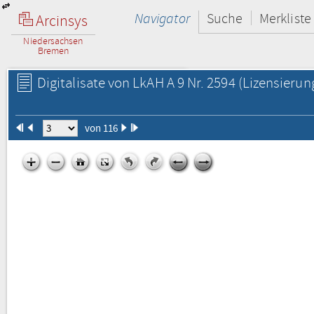
Navigator
Suche
Merkliste
Arcinsys
Niedersachsen
Bremen
Digitalisate von LkAH A 9 Nr. 2594
(Lizensierun
von 116