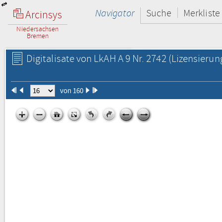
Navigator
Suche
Merkliste
Arcinsys
Niedersachsen
Bremen
Digitalisate von LkAH A 9 Nr. 2742
(Lizensierun
von 160