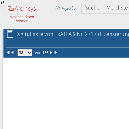
Navigator
Suche
Merkliste
Arcinsys
Niedersachsen
Bremen
Digitalisate von LkAH A 9 Nr. 2717
(Lizensierun
von 156