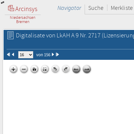
Navigator
Suche
Merkliste
Arcinsys
Niedersachsen
Bremen
Digitalisate von LkAH A 9 Nr. 2717
(Lizensierun
von 156