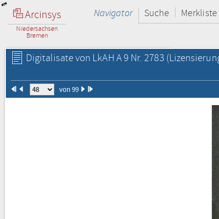
Navigator
Suche
Merkliste
Arcinsys
Niedersachsen
Bremen
Digitalisate von LkAH A 9 Nr. 2783
(Lizensierun
von 99