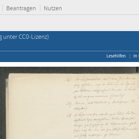
Beantragen
Nutzen
g unter CC0-Lizenz)
Lesehilfen
In