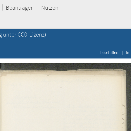
Beantragen
Nutzen
g unter CC0-Lizenz)
Lesehilfen
In