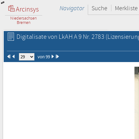
Navigator
Suche
Merkliste
Arcinsys
Niedersachsen
Bremen
Digitalisate von LkAH A 9 Nr. 2783
(Lizensierun
von 99