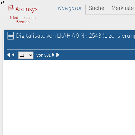
Navigator
Suche
Merkliste
Arcinsys
Niedersachsen
Bremen
Digitalisate von LkAH A 9 Nr. 2543
(Lizensierun
von 981