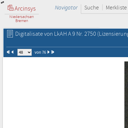
Navigator
Suche
Merkliste
Arcinsys
Niedersachsen
Bremen
Digitalisate von LkAH A 9 Nr. 2750
(Lizensierun
von 76