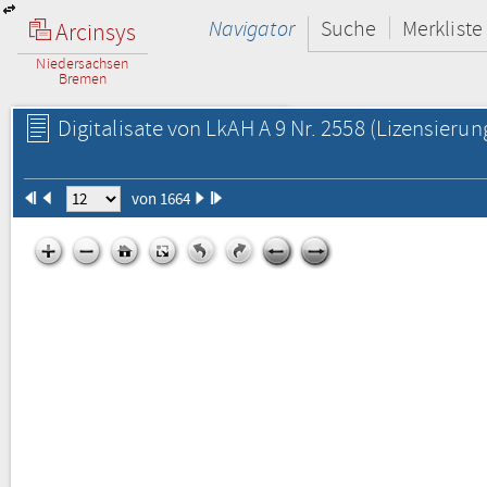
Navigator
Suche
Merkliste
Arcinsys
Niedersachsen
Bremen
Digitalisate von LkAH A 9 Nr. 2558
(Lizensierun
von 1664