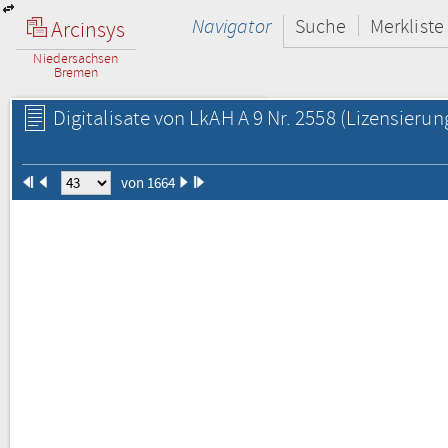
Navigator
Suche
Merkliste
Arcinsys
Niedersachsen
Bremen
Digitalisate von LkAH A 9 Nr. 2558
(Lizensierun
von 1664