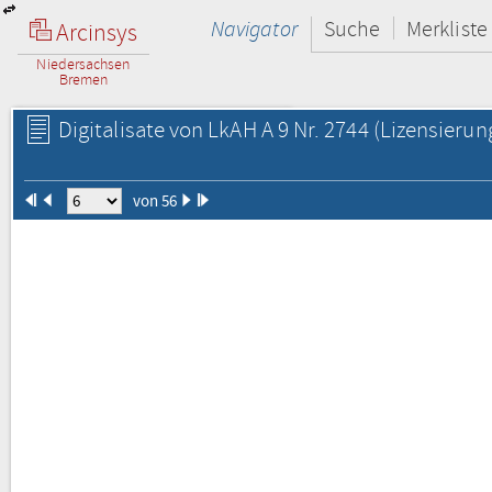
Navigator
Suche
Merkliste
Arcinsys
Niedersachsen
Bremen
Digitalisate von LkAH A 9 Nr. 2744
(Lizensierun
von 56