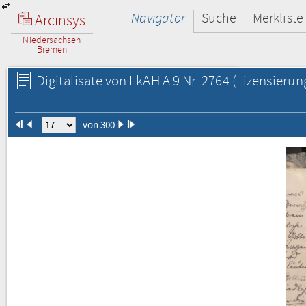
Navigator
Suche
Merkliste
Arcinsys
Niedersachsen
Bremen
Digitalisate von LkAH A 9 Nr. 2764
(Lizensierun
von 300