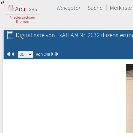
Navigator
Suche
Merkliste
Arcinsys
Niedersachsen
Bremen
Digitalisate von LkAH A 9 Nr. 2632
(Lizensierun
von 248