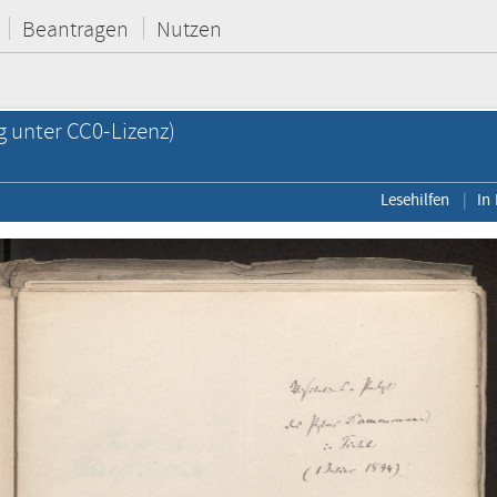
Beantragen
Nutzen
g unter CC0-Lizenz)
Lesehilfen
In