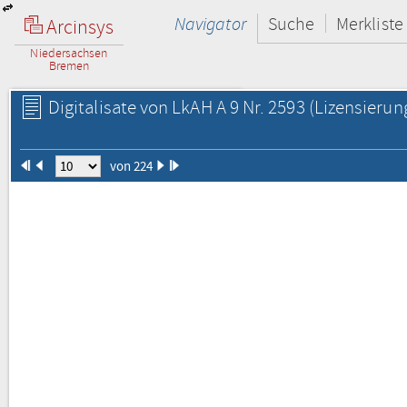
Navigator
Suche
Merkliste
Arcinsys
Niedersachsen
Bremen
Digitalisate von LkAH A 9 Nr. 2593
(Lizensierun
von 224