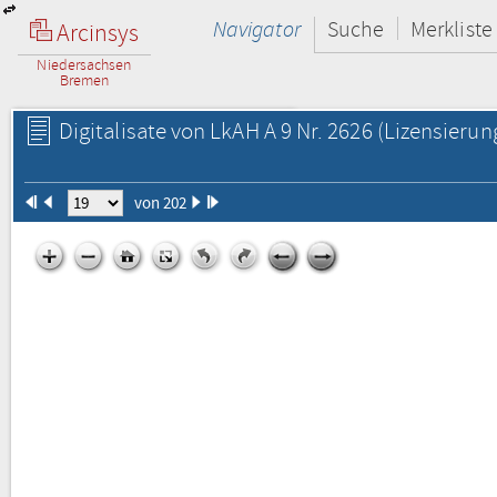
Navigator
Suche
Merkliste
Arcinsys
Niedersachsen
Bremen
Digitalisate von LkAH A 9 Nr. 2626
(Lizensierun
von 202