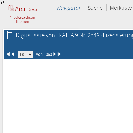
Navigator
Suche
Merkliste
Arcinsys
Niedersachsen
Bremen
Digitalisate von LkAH A 9 Nr. 2549
(Lizensierun
von 1060