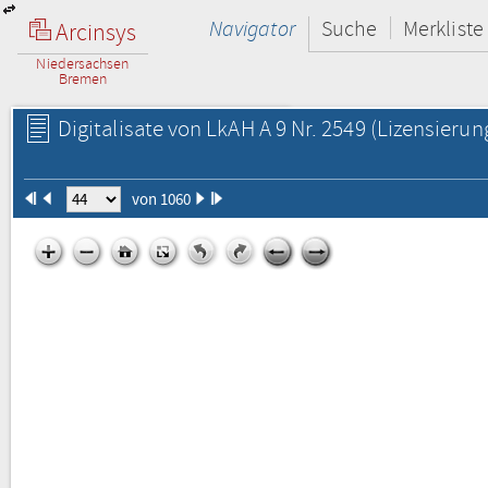
Navigator
Suche
Merkliste
Arcinsys
Niedersachsen
Bremen
Digitalisate von LkAH A 9 Nr. 2549
(Lizensierun
von 1060