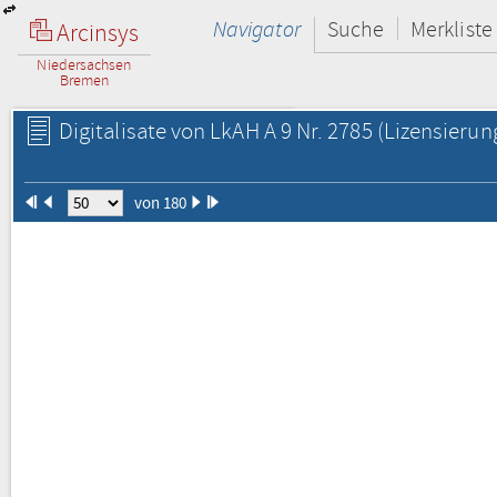
Navigator
Suche
Merkliste
Arcinsys
Niedersachsen
Bremen
Digitalisate von LkAH A 9 Nr. 2785
(Lizensierun
von 180