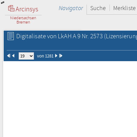
Navigator
Suche
Merkliste
Arcinsys
Niedersachsen
Bremen
Digitalisate von LkAH A 9 Nr. 2573
(Lizensierun
von 1281