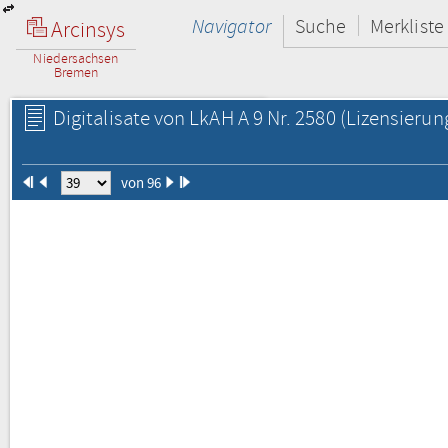
Navigator
Suche
Merkliste
Arcinsys
Niedersachsen
Bremen
Digitalisate von LkAH A 9 Nr. 2580
(Lizensierun
von 96