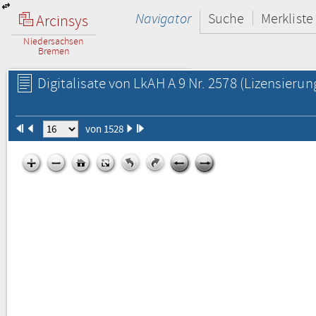
Navigator
Suche
Merkliste
Arcinsys
Niedersachsen
Bremen
Digitalisate von LkAH A 9 Nr. 2578
(Lizensierun
von 1528