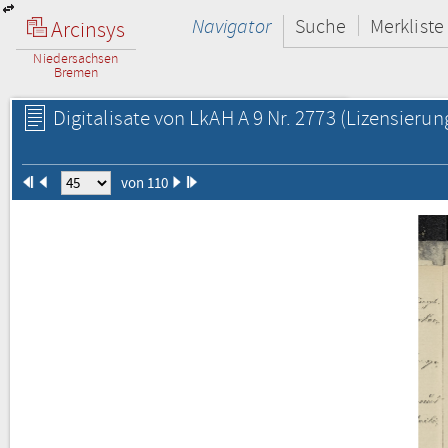
Navigator
Suche
Merkliste
Arcinsys
Niedersachsen
Bremen
Digitalisate von LkAH A 9 Nr. 2773
(Lizensierun
von 110