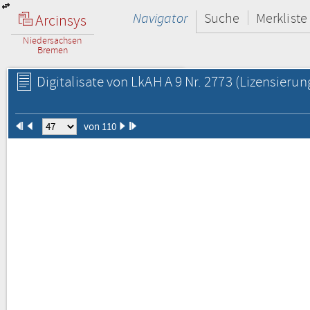
Navigator
Suche
Merkliste
Arcinsys
Niedersachsen
Bremen
Digitalisate von LkAH A 9 Nr. 2773
(Lizensierun
von 110