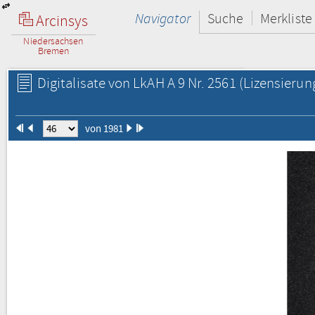
Navigator
Suche
Merkliste
Arcinsys
Niedersachsen
Bremen
Digitalisate von LkAH A 9 Nr. 2561
(Lizensierun
von 1981