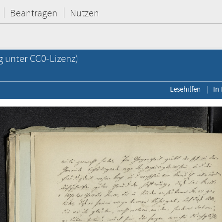
Beantragen
Nutzen
g unter CC0-Lizenz)
Lesehilfen
In