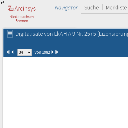
Navigator
Suche
Merkliste
Arcinsys
Niedersachsen
Bremen
Digitalisate von LkAH A 9 Nr. 2575
(Lizensierun
von 1982