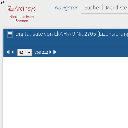
Navigator
Suche
Merkliste
Arcinsys
Niedersachsen
Bremen
Digitalisate von LkAH A 9 Nr. 2705
(Lizensierun
von 212