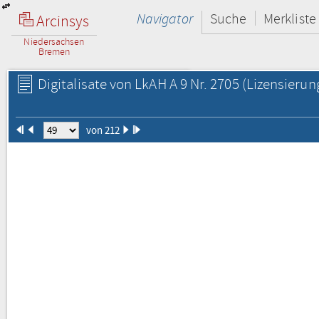
Navigator
Suche
Merkliste
Arcinsys
Niedersachsen
Bremen
Digitalisate von LkAH A 9 Nr. 2705
(Lizensierun
von 212