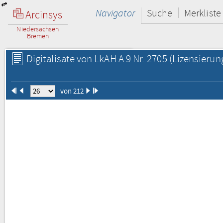
Navigator
Suche
Merkliste
Arcinsys
Niedersachsen
Bremen
Digitalisate von LkAH A 9 Nr. 2705
(Lizensierun
von 212