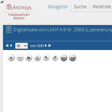
Navigator
Suche
Merkliste
Arcinsys
Niedersachsen
Bremen
Digitalisate von LkAH A 9 Nr. 2569
(Lizensierun
von 1899