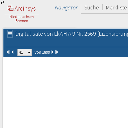
Navigator
Suche
Merkliste
Arcinsys
Niedersachsen
Bremen
Digitalisate von LkAH A 9 Nr. 2569
(Lizensierun
von 1899