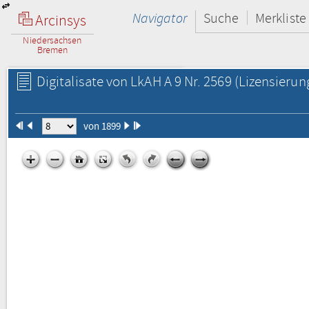
Navigator
Suche
Merkliste
Arcinsys
Niedersachsen
Bremen
Digitalisate von LkAH A 9 Nr. 2569
(Lizensierun
von 1899