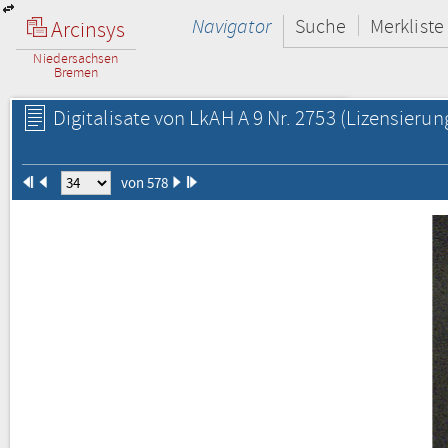
Navigator
Suche
Merkliste
Arcinsys
Niedersachsen
Bremen
Digitalisate von LkAH A 9 Nr. 2753
(Lizensierun
von 578